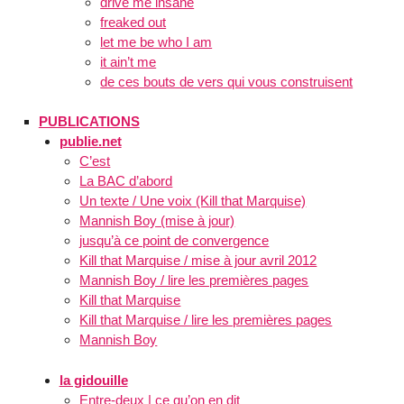
drive me insane
freaked out
let me be who I am
it ain’t me
de ces bouts de vers qui vous construisent
PUBLICATIONS
publie.net
C’est
La BAC d’abord
Un texte / Une voix (Kill that Marquise)
Mannish Boy (mise à jour)
jusqu’à ce point de convergence
Kill that Marquise / mise à jour avril 2012
Mannish Boy / lire les premières pages
Kill that Marquise
Kill that Marquise / lire les premières pages
Mannish Boy
la gidouille
Entre-deux | ce qu’on en dit