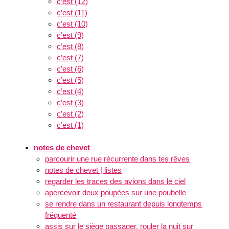
c’est (12)
c’est (11)
c’est (10)
c’est (9)
c’est (8)
c’est (7)
c’est (6)
c’est (5)
c’est (4)
c’est (3)
c’est (2)
c’est (1)
notes de chevet
parcourir une rue récurrente dans tes rêves
notes de chevet | listes
regarder les traces des avions dans le ciel
apercevoir deux poupées sur une poubelle
se rendre dans un restaurant depuis longtemps
fréquenté
assis sur le siège passager, rouler la nuit sur