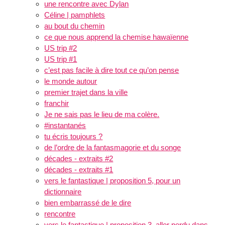
une rencontre avec Dylan
Céline | pamphlets
au bout du chemin
ce que nous apprend la chemise hawaïenne
US trip #2
US trip #1
c’est pas facile à dire tout ce qu’on pense
le monde autour
premier trajet dans la ville
franchir
Je ne sais pas le lieu de ma colère.
#instantanés
tu écris toujours ?
de l’ordre de la fantasmagorie et du songe
décades - extraits #2
décades - extraits #1
vers le fantastique | proposition 5, pour un
dictionnaire
bien embarrassé de le dire
rencontre
vers le fantastique | proposition 3, aller perdu dans