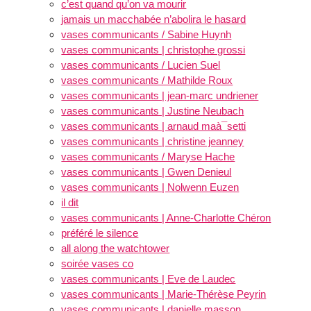
c’est quand qu’on va mourir
jamais un macchabée n’abolira le hasard
vases communicants / Sabine Huynh
vases communicants | christophe grossi
vases communicants / Lucien Suel
vases communicants / Mathilde Roux
vases communicants | jean-marc undriener
vases communicants | Justine Neubach
vases communicants | arnaud maà¯setti
vases communicants | christine jeanney
vases communicants / Maryse Hache
vases communicants | Gwen Denieul
vases communicants | Nolwenn Euzen
il dit
vases communicants | Anne-Charlotte Chéron
préféré le silence
all along the watchtower
soirée vases co
vases communicants | Eve de Laudec
vases communicants | Marie-Thérèse Peyrin
vases communicants | danielle masson