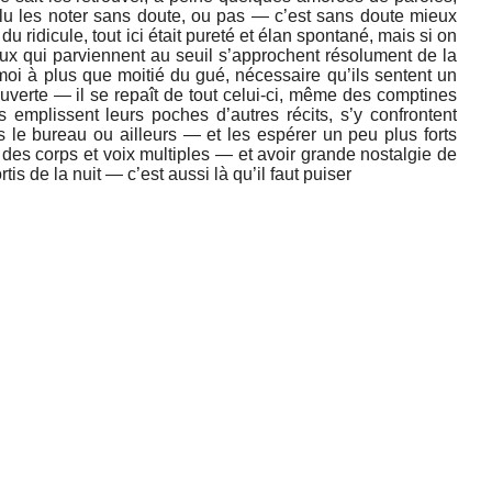
llu les noter sans doute, ou pas — c’est sans doute mieux
 ridicule, tout ici était pureté et élan spontané, mais si on
eux qui parviennent au seuil s’approchent résolument de la
oi à plus que moitié du gué, nécessaire qu’ils sentent un
ouverte — il se repaît de tout celui-ci, même des comptines
 emplissent leurs poches d’autres récits, s’y confrontent
ns le bureau ou ailleurs — et les espérer un peu plus forts
té des corps et voix multiples — et avoir grande nostalgie de
is de la nuit — c’est aussi là qu’il faut puiser