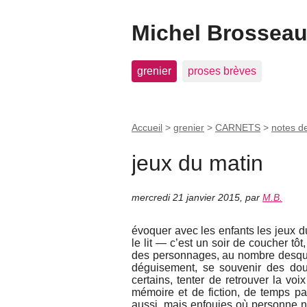
Michel Brosseau 
grenier
proses brèves
Accueil
>
grenier
>
CARNETS
>
notes d
jeux du matin
mercredi 21 janvier 2015
,
par
M.B.
évoquer avec les enfants les jeux d
le lit — c’est un soir de coucher tôt
des personnages, au nombre desque
déguisement, se souvenir des dou
certains, tenter de retrouver la voi
mémoire et de fiction, de temps par
aussi, mais enfouies où personne ne