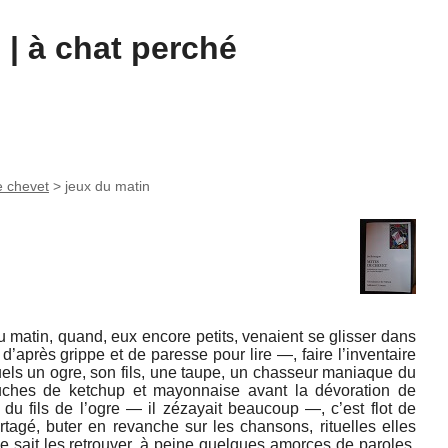
| à chat perché
e chevet
>
jeux du matin
u matin, quand, eux encore petits, venaient se glisser dans
, d’après grippe et de paresse pour lire —, faire l’inventaire
ls un ogre, son fils, une taupe, un chasseur maniaque du
ches de ketchup et mayonnaise avant la dévoration de
x du fils de l’ogre — il zézayait beaucoup —, c’est flot de
tagé, buter en revanche sur les chansons, rituelles elles
 sait les retrouver, à peine quelques amorces de paroles,