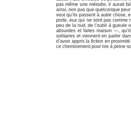
pas même une mélodie, il aurait fa
ainsi, non pas que quelconque peur du
veut qu’ils passent à autre chose, 
porte, eux qui ne sont pas comme m
peu de la nuit, de l’oubli à gueule 
absurdes et faites maison —, qu’ils
solitaires et viennent en parler da
d’avoir appris la fiction en proximi
ce cheminement pour rire à peine sort