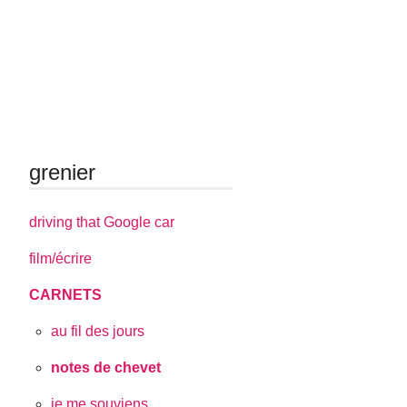
grenier
driving that Google car
film/écrire
CARNETS
au fil des jours
notes de chevet
je me souviens