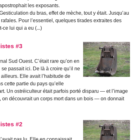
, apostrophait les exposants.
esticulation du bras, effet de mèche, tout y était. Jusqu’au
rafales. Pour l’essentiel, quelques tirades extraites des
ce lui qui a eu (...)
istes #3
ournal Sud Ouest. C’était rare qu’on en
 se passait ici. De là à croire qu’il ne
 ailleurs. Elle avait l’habitude de
ns cette partie du pays qu’elle
écart. Un ostréiculteur était parfois porté disparu — et l’image
s, on découvrait un corps mort dans un bois — on donnait
istes #2
l’avait pas lu. Elle en connaissait