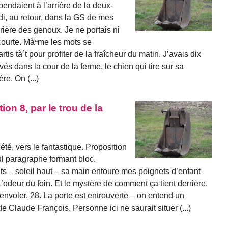
ndaient à l’arrière de la deux-
i, au retour, dans la GS de mes
rrière des genoux. Je ne portais ni
e courte. Màªme les mots se
is tà´t pour profiter de la fraîcheur du matin. J’avais dix
vés dans la cour de la ferme, le chien qui tire sur sa
re. On (...)
ion 8, par le trou de la
té, vers le fantastique. Proposition
eul paragraphe formant bloc.
ts – soleil haut – sa main entoure mes poignets d’enfant
’odeur du foin. Et le mystère de comment ça tient derrière,
nvoler. 28. La porte est entrouverte – on entend un
de Claude François. Personne ici ne saurait situer (...)