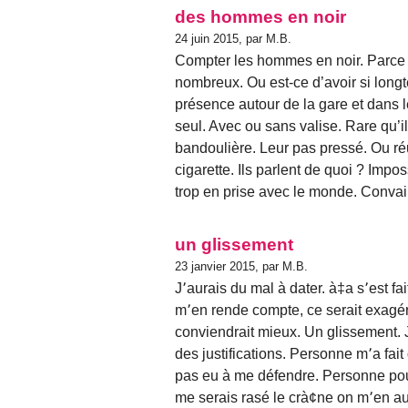
des hommes en noir
24 juin 2015, par M.B.
Compter les hommes en noir. Parce 
nombreux. Ou est-ce d’avoir si longt
présence autour de la gare et dans 
seul. Avec ou sans valise. Rare qu’i
bandoulière. Leur pas pressé. Ou ré
cigarette. Ils parlent de quoi ? Impo
trop en prise avec le monde. Convain
un glissement
23 janvier 2015, par M.B.
J՚aurais du mal à dater. à‡a s՚est f
m՚en rende compte, ce serait exagér
conviendrait mieux. Un glissement.
des justifications. Personne m՚a fait
pas eu à me défendre. Personne pou
me serais rasé le crà¢ne on m՚en aur