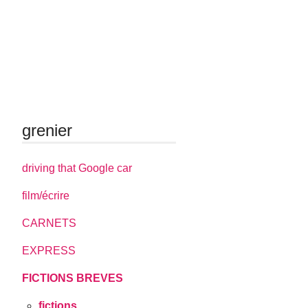
grenier
driving that Google car
film/écrire
CARNETS
EXPRESS
FICTIONS BREVES
fictions