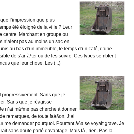
que l’impression que plus
emps été éloigné de la ville ? Leur
le centre. Marchant en groupe ou
ls n’aient pas au moins un sac en
unis au bas d’un immeuble, le temps d’un café, d’une
ssible de s’arràªter ou de les suivre. Ces types semblent
cus que leur chose. Les (...)
ait progressivement. Sans que je
er. Sans que je réagisse
 Je n՚ai màªme pas cherché à donner
 de remarques, de toute faà§on. J՚ai
r me demander pourquoi. Pourtant à§a se voyait grave. Je
ait sans doute parlé davantage. Mais là , rien. Pas la