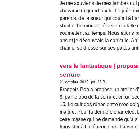
Je me souviens de mes jambes qui pe
chevaux du grand-oncle. L’après-mid
parents, de la sueur qui coulait à l’a
short ni bermuda : j’étais en culott
soumettent au temps. Nous étions part
ans et je découvrais la canicule. Arri
chaîne, se dresse sur ses pattes arriè
vers le fantastique | proposit
serrure
21 octobre 2015, par M.B.
François Bon a proposé un atelier d’é
8, par le trou de la serrure, en un s
15. Le cuir des rênes entre mes doig
maigre. Pour la dernière charretée. L
cette masse qui ne demande qu’à s’e
transistor à l’intérieur, une chanson 