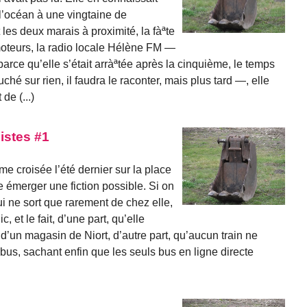
l’océan à une vingtaine de
 les deux marais à proximité, la fàªte
moteurs, la radio locale Hélène FM —
arce qu’elle s’était arràªtée après la cinquième, le temps
hé sur rien, il faudra le raconter, mais plus tard —, elle
de (...)
istes #1
mme croisée l’été dernier sur la place
e émerger une fiction possible. Si on
i ne sort que rarement de chez elle,
 et le fait, d’une part, qu’elle
 d’un magasin de Niort, d’autre part, qu’aucun train ne
 bus, sachant enfin que les seuls bus en ligne directe