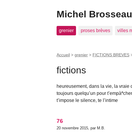
Michel Brosseau 
grenier
proses brèves
villes
Accueil
>
grenier
>
FICTIONS BREVES
fictions
heureusement, dans la vie, la vraie c
toujours quelqu’un pour t’empàªcher 
t’impose le silence, te l’intime
76
20 novembre 2015, par M.B.