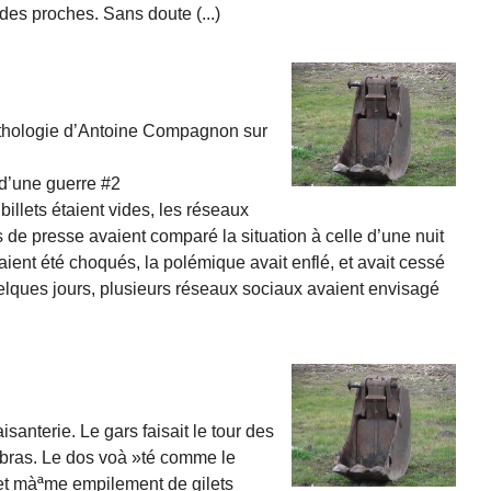
des proches. Sans doute (...)
anthologie d’Antoine Compagnon sur
d’une guerre #2
billets étaient vides, les réseaux
s de presse avaient comparé la situation à celle d’une nuit
aient été choqués, la polémique avait enflé, et avait cessé
elques jours, plusieurs réseaux sociaux avaient envisagé
nterie. Le gars faisait le tour des
e bras. Le dos voà »té comme le
et màªme empilement de gilets