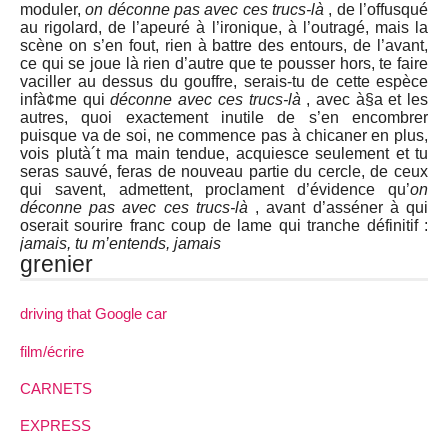
moduler,
on déconne pas avec ces trucs-là
, de l’offusqué
au rigolard, de l’apeuré à l’ironique, à l’outragé, mais la
scène on s’en fout, rien à battre des entours, de l’avant,
ce qui se joue là rien d’autre que te pousser hors, te faire
vaciller au dessus du gouffre, serais-tu de cette espèce
infà¢me qui
déconne avec ces trucs-là
, avec à§a et les
autres, quoi exactement inutile de s’en encombrer
puisque va de soi, ne commence pas à chicaner en plus,
vois plutà´t ma main tendue, acquiesce seulement et tu
seras sauvé, feras de nouveau partie du cercle, de ceux
qui savent, admettent, proclament d’évidence qu’
on
déconne pas avec ces trucs-là
, avant d’asséner à qui
oserait sourire franc coup de lame qui tranche définitif :
jamais, tu m’entends, jamais
grenier
driving that Google car
film/écrire
CARNETS
EXPRESS