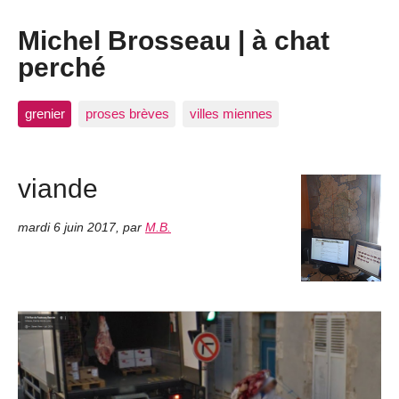
Michel Brosseau | à chat
perché
grenier
proses brèves
villes miennes
viande
mardi 6 juin 2017
,
par
M.B.