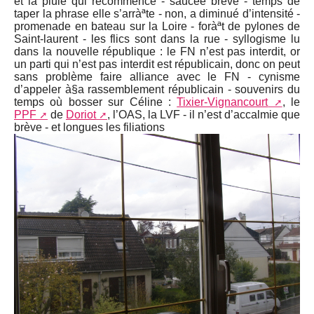
et la pluie qui recommence - saucée brève - temps de
taper la phrase elle s’arràªte - non, a diminué d’intensité -
promenade en bateau sur la Loire - foràªt de pylones de
Saint-laurent - les flics sont dans la rue - syllogisme lu
dans la nouvelle république : le FN n’est pas interdit, or
un parti qui n’est pas interdit est républicain, donc on peut
sans problème faire alliance avec le FN - cynisme
d’appeler à§a rassemblement républicain - souvenirs du
temps où bosser sur Céline :
Tixier-Vignancourt
, le
PPF
de
Doriot
, l’OAS, la LVF - il n’est d’accalmie que
brève - et longues les filiations