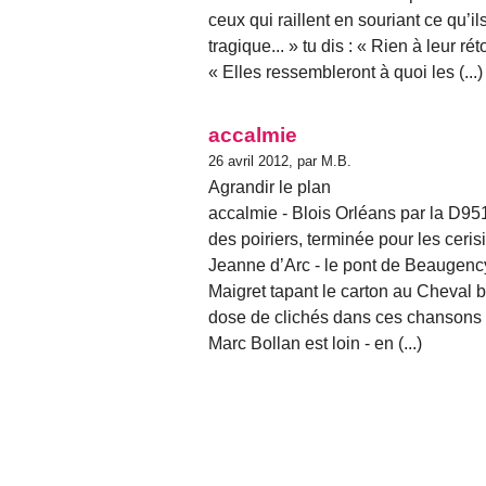
ceux qui raillent en souriant ce qu’
tragique... » tu dis : « Rien à leur r
« Elles ressembleront à quoi les (...)
accalmie
26 avril 2012, par M.B.
Agrandir le plan
accalmie - Blois Orléans par la D951 
des poiriers, terminée pour les ceri
Jeanne d’Arc - le pont de Beaugency
Maigret tapant le carton au Cheval bla
dose de clichés dans ces chansons 
Marc Bollan est loin - en (...)