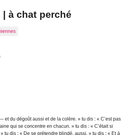
| à chat perché
 miennes
s
r — et du dégoût aussi et de la colère. » tu dis : « C’est pas
aine qui se concentre en chacun. » tu dis : « C’était si
 tu dis : « De se prétendre blindé, aussi. » tu dis : « Et à