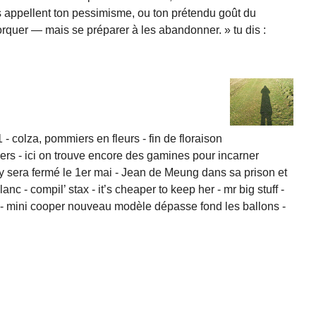
ils appellent ton pessimisme, ou ton prétendu goût du
étorquer — mais se préparer à les abandonner. » tu dis :
- colza, pommiers en fleurs - fin de floraison
siers - ici on trouve encore des gamines pour incarner
 sera fermé le 1er mai - Jean de Meung dans sa prison et
nc - compil’ stax - it’s cheaper to keep her - mr big stuff -
- mini cooper nouveau modèle dépasse fond les ballons -