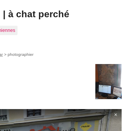
| à chat perché
 miennes
ar
>
photographier