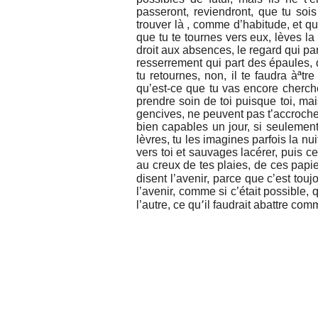
passeront, reviendront, que tu sois
trouver là , comme d’habitude, et qu
que tu te tournes vers eux, lèves la 
droit aux absences, le regard qui par
resserrement qui part des épaules
tu retournes, non, il te faudra àªt
qu’est-ce que tu vas encore cherche
prendre soin de toi puisque toi, ma
gencives, ne peuvent pas t’accrocher
bien capables un jour, si seulement
lèvres, tu les imagines parfois la n
vers toi et sauvages lacérer, puis c
au creux de tes plaies, de ces papi
disent l’avenir, parce que c’est tou
l’avenir, comme si c’était possible, 
l’autre, ce qu՚il faudrait abattre com