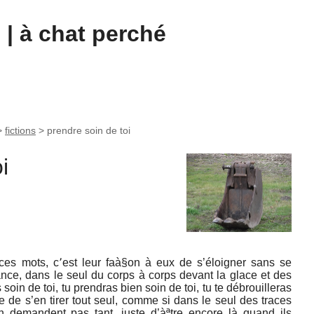
| à chat perché
>
fictions
>
prendre soin de toi
i
 ces mots, c՚est leur faà§on à eux de s’éloigner sans se
stance, dans le seul du corps à corps devant la glace et des
oin de toi, tu prendras bien soin de toi, tu te débrouilleras
de s’en tirer tout seul, comme si dans le seul des traces
en demandent pas tant, juste d’àªtre encore là quand ils