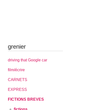
grenier
driving that Google car
film/écrire
CARNETS
EXPRESS
FICTIONS BREVES
fictions