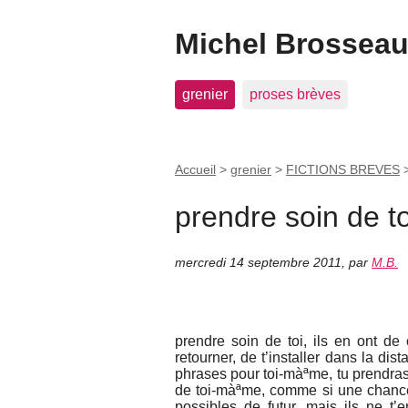
Michel Brosseau 
grenier
proses brèves
Accueil
>
grenier
>
FICTIONS BREVES
prendre soin de to
mercredi 14 septembre 2011
,
par
M.B.
prendre soin de toi, ils en ont de
retourner, de t’installer dans la di
phrases pour toi-màªme, tu prendras s
de toi-màªme, comme si une chance 
possibles de futur, mais ils ne t’