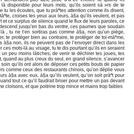
 là disponible pour leurs mots, qu’ils soient sà »rs de te
e tu les écoutes, que tu pràªtes attention comme ils disent,
tàªte, croises tes yeux aux leurs, à§a qu’ils veulent, et pas
t et ce surplus de silence quand le flux de leurs paroles, ce
, descend jusqu’en bas du ventre, ces paumes que soudain
re là , tu ne t’en sortiras pas comme à§a, non qu’un piège,
r, te protéger bien au contraire, te protéger de toi-màªme,
is à§a non, ils ne peuvent pas de l’envoyer direct dans les
 ces mots-là au visage, tu te dis pourtant qu’ils en seraient
 un peu moins là¢ches, de venir te déchirer tes joues, tes
uit, quand au plus creux du seul, en grand silence, s’avancer
e soin qu’ils ont alors de déposer ces petits bouts de papier
ers comme ceux des restaurants chinois, qu’on déplie vous
jours à§a avec eux, à§a qu՚ils veulent, qu՚on soit pràªt pour
quand tout ce qu’il faudrait briser pour mettre un pas devant
me cloisons, et que poitrine trop mince et mains trop faibles