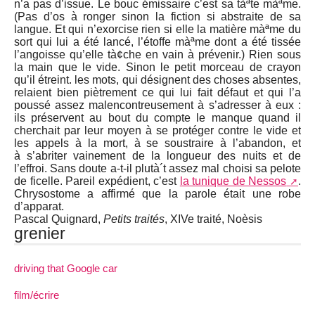
n’a pas d’issue. Le bouc émissaire c’est sa tàªte màªme.
(Pas d’os à ronger sinon la fiction si abstraite de sa
langue. Et qui n’exorcise rien si elle la matière màªme du
sort qui lui a été lancé, l’étoffe màªme dont a été tissée
l’angoisse qu’elle tà¢che en vain à prévenir.) Rien sous
la main que le vide. Sinon le petit morceau de crayon
qu’il étreint. les mots, qui désignent des choses absentes,
relaient bien piètrement ce qui lui fait défaut et qui l’a
poussé assez malencontreusement à s’adresser à eux :
ils préservent au bout du compte le manque quand il
cherchait par leur moyen à se protéger contre le vide et
les appels à la mort, à se soustraire à l’abandon, et
à s’abriter vainement de la longueur des nuits et de
l’effroi. Sans doute a-t-il plutà´t assez mal choisi sa pelote
de ficelle. Pareil expédient, c’est
la tunique de Nessos
.
Chrysostome a affirmé que la parole était une robe
d’apparat.
Pascal Quignard,
Petits traités
, XIVe traité, Noèsis
grenier
driving that Google car
film/écrire