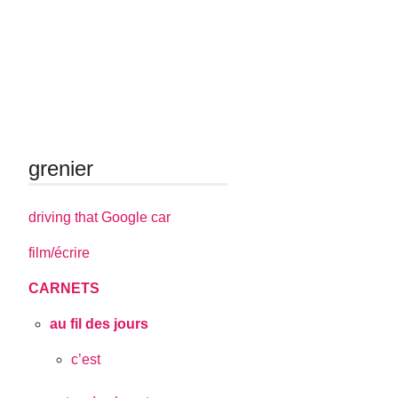
grenier
driving that Google car
film/écrire
CARNETS
au fil des jours
c’est