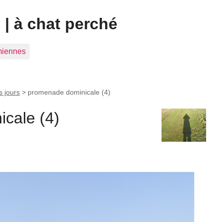
| à chat perché
 miennes
s jours
>
promenade dominicale (4)
cale (4)