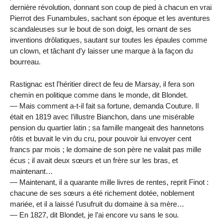
dernière révolution, donnant son coup de pied à chacun en vrai
Pierrot des Funambules, sachant son époque et les aventures
scandaleuses sur le bout de son doigt, les ornant de ses
inventions drôlatiques, sautant sur toutes les épaules comme
un clown, et tâchant d’y laisser une marque à la façon du
bourreau.
Rastignac est l’héritier direct de feu de Marsay, il fera son
chemin en politique comme dans le monde, dit Blondet.
— Mais comment a-t-il fait sa fortune, demanda Couture. Il
était en 1819 avec l’illustre Bianchon, dans une misérable
pension du quartier latin ; sa famille mangeait des hannetons
rôtis et buvait le vin du cru, pour pouvoir lui envoyer cent
francs par mois ; le domaine de son père ne valait pas mille
écus ; il avait deux sœurs et un frère sur les bras, et
maintenant…
— Maintenant, il a quarante mille livres de rentes, reprit Finot :
chacune de ses sœurs a été richement dotée, noblement
mariée, et il a laissé l’usufruit du domaine à sa mère…
— En 1827, dit Blondet, je l’ai encore vu sans le sou.