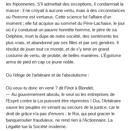
les friponneries. S’il admettait des exceptions, il condamnait la
masse : il ne croyait à aucune vertu, mais à des circonstances
où l’homme est vertueux. Cette science fut l’affaire d’un
moment ; elle fut acquise au sommet du Père-Lachaise, le jour
où il y conduisait un pauvre honnête homme, le père de sa
Delphine, mort la dupe de notre société, des sentiments les
plus vrais, et abandonné par ses filles et par ses gendres. Il
résolut de jouer tout ce monde, et de s’y tenir en grand
costume de vertu, de probité, de belles manières. L’Égoïsme
arma de pied en cap ce jeune noble.
Où l’éloge de l’arbitraire et de l’absolutisme :
Où veux-tu donc en venir ? dit Finot à Blondet.
— Au gouvernement absolu, le seul où les entreprises de
l’Esprit contre la Loi puissent être réprimées ! Oui, l’Arbitraire
sauve les peuples en venant au secours de la justice, car le
droit de grâce n’a pas d’envers : le Roi, qui peut gracier le
banqueroutier frauduleux, ne rend rien à l’Actionnaire. La
Légalité tue la Société moderne.