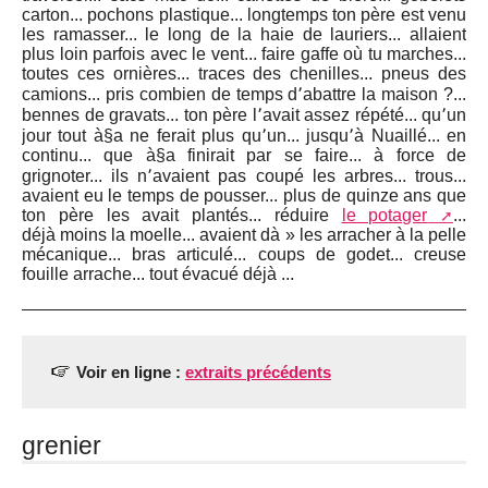
carton... pochons plastique... longtemps ton père est venu
les ramasser... le long de la haie de lauriers... allaient
plus loin parfois avec le vent... faire gaffe où tu marches...
toutes ces ornières... traces des chenilles... pneus des
camions... pris combien de temps d՚abattre la maison ?...
bennes de gravats... ton père l՚avait assez répété... qu՚un
jour tout à§a ne ferait plus qu՚un... jusqu՚à Nuaillé... en
continu... que à§a finirait par se faire... à force de
grignoter... ils n՚avaient pas coupé les arbres... trous...
avaient eu le temps de pousser... plus de quinze ans que
ton père les avait plantés... réduire
le potager
...
déjà moins la moelle... avaient dà » les arracher à la pelle
mécanique... bras articulé... coups de godet... creuse
fouille arrache... tout évacué déjà ...
Voir en ligne :
extraits précédents
grenier