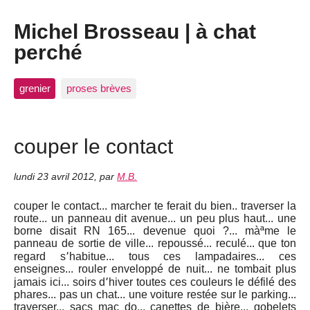
Michel Brosseau | à chat
perché
grenier
proses brèves
couper le contact
lundi 23 avril 2012
,
par
M.B.
couper le contact... marcher te ferait du bien.. traverser la
route... un panneau dit avenue... un peu plus haut... une
borne disait RN 165... devenue quoi ?... màªme le
panneau de sortie de ville... repoussé... reculé... que ton
regard s՚habitue... tous ces lampadaires... ces
enseignes... rouler enveloppé de nuit... ne tombait plus
jamais ici... soirs d՚hiver toutes ces couleurs le défilé des
phares... pas un chat... une voiture restée sur le parking...
traverser... sacs mac do... canettes de bière... gobelets