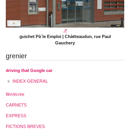
guichet Pà´le Emploi | Chà¢teaudun, rue Paul
Gauchery
grenier
driving that Google car
INDEX GENERAL
film/écrire
CARNETS
EXPRESS
FICTIONS BREVES