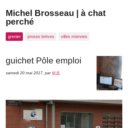
Michel Brosseau | à chat
perché
grenier
proses brèves
villes miennes
guichet Pôle emploi
samedi 20 mai 2017
,
par
M.B.