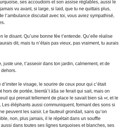
turquoise, ses accoudoirs et son assise réglables, aussi le
amais vu avant, si large, si laid, que tu ne quittais plus,
 de l՚ambulance discutait avec toi, vous aviez sympathisé,
es.
en le disant. Qu՚une bonne fée t՚entende. Qu՚elle réalise
aurais dit, mais tu n՚étais pas vieux, pas vraiment, tu aurais
, juste une, t՚asseoir dans ton jardin, calmement, et de
 dehors.
d՚imiter le visage, le sourire de ceux pour qui c՚était
 hors de portée, bientà´t à§a se ferait qui sait, mais on
uteuil qui prenait tellement de place le savait bien sà »r, et le
s. Les éléphants aussi communiquent, formant des sons si
ne peuvent les saisir. Le fauteuil grondait, sans qu՚on
ble, non, plus jamais, il le répétait dans un souffle
it aussi dans toutes ses lignes turquoises et blanches, ses