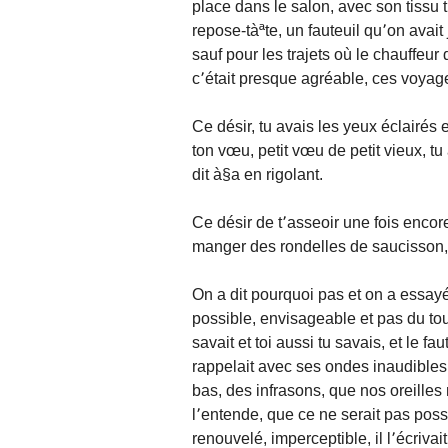
place dans le salon, avec son tissu 
repose-tàªte, un fauteuil qu՚on avait j
sauf pour les trajets où le chauffeur
c՚était presque agréable, ces voyag
Ce désir, tu avais les yeux éclairés 
ton vœu, petit vœu de petit vieux, tu 
dit à§a en rigolant.
Ce désir de t՚asseoir une fois encore
manger des rondelles de saucisson,
On a dit pourquoi pas et on a essayé 
possible, envisageable et pas du tout
savait et toi aussi tu savais, et le fa
rappelait avec ses ondes inaudible
bas, des infrasons, que nos oreilles 
l՚entende, que ce ne serait pas possi
renouvelé, imperceptible, il l՚écriva