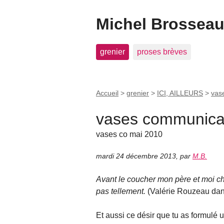
Michel Brosseau 
grenier
proses brèves
Accueil
>
grenier
>
ICI, AILLEURS
>
vas
vases communicant
vases co mai 2010
mardi 24 décembre 2013
,
par
M.B.
Avant le coucher mon père et moi ch
pas tellement.
(Valérie Rouzeau da
Et aussi ce désir que tu as formulé un