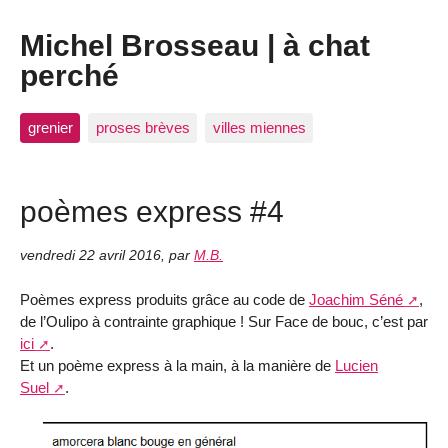
Michel Brosseau | à chat
perché
grenier
proses brèves
villes miennes
poèmes express #4
vendredi 22 avril 2016
,
par
M.B.
Poèmes express produits grâce au code de
Joachim Séné
,
de l’Oulipo à contrainte graphique ! Sur Face de bouc, c’est par
ici
.
Et un poème express à la main, à la manière de
Lucien
Suel
.