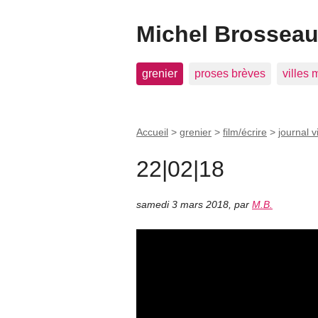
Michel Brosseau 
grenier
proses brèves
villes
Accueil
>
grenier
>
film/écrire
>
journal 
22|02|18
samedi 3 mars 2018
,
par
M.B.