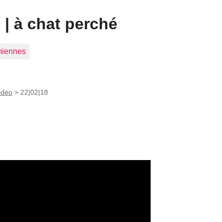
| à chat perché
 miennes
vidéo
>
22|02|18