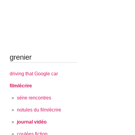
grenier
driving that Google car
film/écrire
série rencontres
notules du film/écrire
journal vidéo
coulées fiction