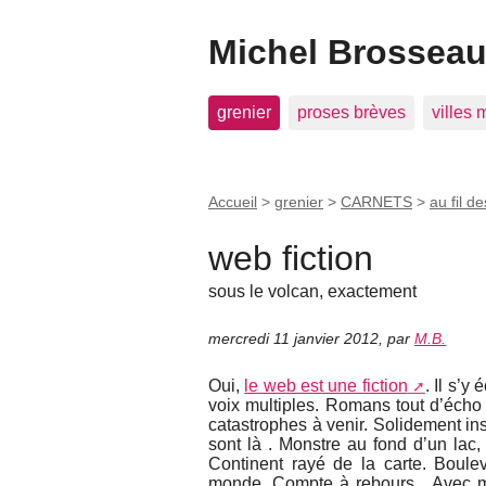
Michel Brosseau 
grenier
proses brèves
villes
Accueil
>
grenier
>
CARNETS
>
au fil de
web fiction
sous le volcan, exactement
mercredi 11 janvier 2012
,
par
M.B.
Oui,
le web est une fiction
. Il s’y
voix multiples. Romans tout d’écho 
catastrophes à venir. Solidement ins
sont là . Monstre au fond d’un lac,
Continent rayé de la carte. Boulev
monde. Compte à rebours... Avec m