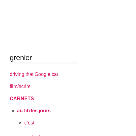
grenier
driving that Google car
film/écrire
CARNETS
au fil des jours
c’est