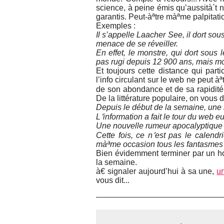
science, à peine émis qu’aussità´t 
garantis. Peut-àªtre màªme palpitati
Exemples :
Il s’appelle Laacher See, il dort s
menace de se réveiller.
En effet, le monstre, qui dort sous
pas rugi depuis 12 900 ans, mais mon
Et toujours cette distance qui parti
l’info circulant sur le web ne peut àª
de son abondance et de sa rapidité.
De la littérature populaire, on vous
Depuis le début de la semaine, une in
L՚information a fait le tour du web e
Une nouvelle rumeur apocalyptique 
Cette fois, ce n՚est pas le calend
màªme occasion tous les fantasmes
Bien évidemment terminer par un
la semaine.
à€ signaler aujourd’hui à sa une,
un
vous dit...