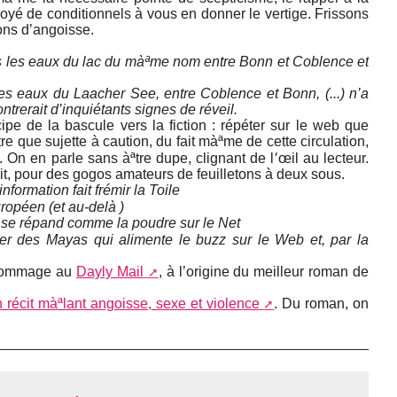
noyé de conditionnels à vous en donner le vertige. Frissons
ons d’angoisse.
ous les eaux du lac du màªme nom entre Bonn et Coblence et
 les eaux du Laacher See, entre Coblence et Bonn, (...) n’a
trerait d’inquiétants signes de réveil.
cipe de la bascule vers la fiction : répéter sur le web que
tre que sujette à caution, du fait màªme de cette circulation,
 On en parle sans àªtre dupe, clignant de l՚œil au lecteur.
 dit, pour des gogos amateurs de feuilletons à deux sous.
formation fait frémir la Toile
uropéen (et au-delà )
se répand comme la poudre sur le Net
rier des Mayas qui alimente le buzz sur le Web et, par la
 hommage au
Dayly Mail
, à l’origine du meilleur roman de
 récit màªlant angoisse, sexe et violence
. Du roman, on