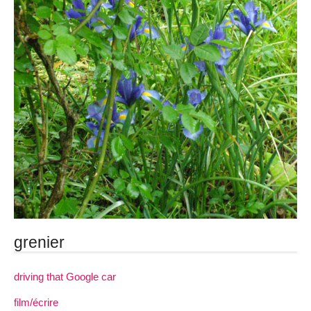
grenier
driving that Google car
film/écrire