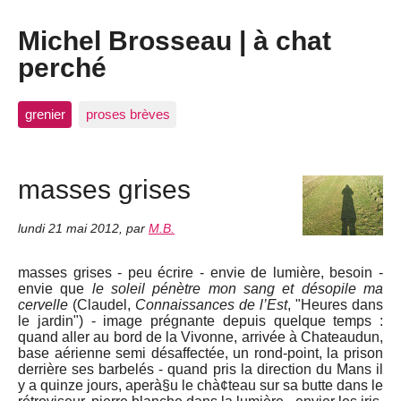
Michel Brosseau | à chat
perché
grenier
proses brèves
masses grises
lundi 21 mai 2012
,
par
M.B.
masses grises - peu écrire - envie de lumière, besoin -
envie que
le soleil pénètre mon sang et désopile ma
cervelle
(Claudel,
Connaissances de l’Est
, "Heures dans
le jardin") - image prégnante depuis quelque temps :
quand aller au bord de la Vivonne, arrivée à Chateaudun,
base aérienne semi désaffectée, un rond-point, la prison
derrière ses barbelés - quand pris la direction du Mans il
y a quinze jours, aperà§u le chà¢teau sur sa butte dans le