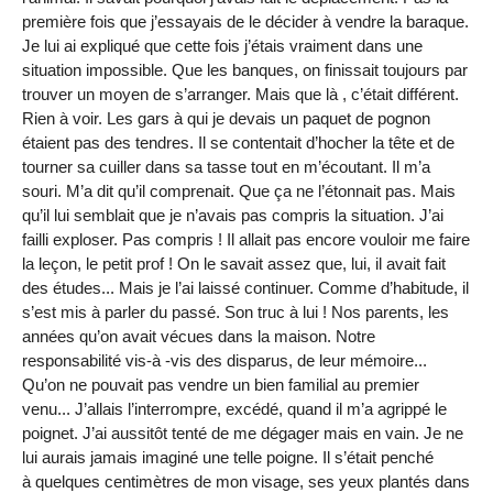
première fois que j’essayais de le décider à vendre la baraque.
Je lui ai expliqué que cette fois j’étais vraiment dans une
situation impossible. Que les banques, on finissait toujours par
trouver un moyen de s’arranger. Mais que là , c’était différent.
Rien à voir. Les gars à qui je devais un paquet de pognon
étaient pas des tendres. Il se contentait d’hocher la tête et de
tourner sa cuiller dans sa tasse tout en m’écoutant. Il m’a
souri. M’a dit qu’il comprenait. Que ça ne l’étonnait pas. Mais
qu’il lui semblait que je n’avais pas compris la situation. J’ai
failli exploser. Pas compris ! Il allait pas encore vouloir me faire
la leçon, le petit prof ! On le savait assez que, lui, il avait fait
des études... Mais je l’ai laissé continuer. Comme d’habitude, il
s’est mis à parler du passé. Son truc à lui ! Nos parents, les
années qu’on avait vécues dans la maison. Notre
responsabilité vis-à -vis des disparus, de leur mémoire...
Qu’on ne pouvait pas vendre un bien familial au premier
venu... J’allais l’interrompre, excédé, quand il m’a agrippé le
poignet. J’ai aussitôt tenté de me dégager mais en vain. Je ne
lui aurais jamais imaginé une telle poigne. Il s’était penché
à quelques centimètres de mon visage, ses yeux plantés dans