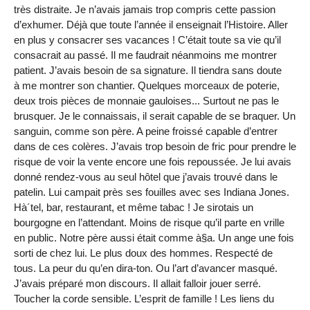
très distraite. Je n’avais jamais trop compris cette passion
d’exhumer. Déjà que toute l’année il enseignait l’Histoire. Aller
en plus y consacrer ses vacances ! C’était toute sa vie qu’il
consacrait au passé. Il me faudrait néanmoins me montrer
patient. J’avais besoin de sa signature. Il tiendra sans doute
à me montrer son chantier. Quelques morceaux de poterie,
deux trois pièces de monnaie gauloises... Surtout ne pas le
brusquer. Je le connaissais, il serait capable de se braquer. Un
sanguin, comme son père. A peine froissé capable d’entrer
dans de ces colères. J’avais trop besoin de fric pour prendre le
risque de voir la vente encore une fois repoussée. Je lui avais
donné rendez-vous au seul hôtel que j’avais trouvé dans le
patelin. Lui campait près ses fouilles avec ses Indiana Jones.
Hà´tel, bar, restaurant, et même tabac ! Je sirotais un
bourgogne en l’attendant. Moins de risque qu’il parte en vrille
en public. Notre père aussi était comme à§a. Un ange une fois
sorti de chez lui. Le plus doux des hommes. Respecté de
tous. La peur du qu’en dira-ton. Ou l’art d’avancer masqué.
J’avais préparé mon discours. Il allait falloir jouer serré.
Toucher la corde sensible. L’esprit de famille ! Les liens du