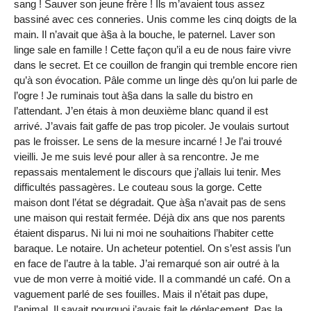
sang ! Sauver son jeune frère ! Ils m’avaient tous assez
bassiné avec ces conneries. Unis comme les cinq doigts de la
main. Il n’avait que à§a à la bouche, le paternel. Laver son
linge sale en famille ! Cette façon qu’il a eu de nous faire vivre
dans le secret. Et ce couillon de frangin qui tremble encore rien
qu’à son évocation. Pâle comme un linge dès qu’on lui parle de
l’ogre ! Je ruminais tout à§a dans la salle du bistro en
l’attendant. J’en étais à mon deuxième blanc quand il est
arrivé. J’avais fait gaffe de pas trop picoler. Je voulais surtout
pas le froisser. Le sens de la mesure incarné ! Je l’ai trouvé
vieilli. Je me suis levé pour aller à sa rencontre. Je me
repassais mentalement le discours que j’allais lui tenir. Mes
difficultés passagères. Le couteau sous la gorge. Cette
maison dont l’état se dégradait. Que à§a n’avait pas de sens
une maison qui restait fermée. Déjà dix ans que nos parents
étaient disparus. Ni lui ni moi ne souhaitions l’habiter cette
baraque. Le notaire. Un acheteur potentiel. On s’est assis l’un
en face de l’autre à la table. J’ai remarqué son air outré à la
vue de mon verre à moitié vide. Il a commandé un café. On a
vaguement parlé de ses fouilles. Mais il n’était pas dupe,
l’animal. Il savait pourquoi j’avais fait le déplacement. Pas la