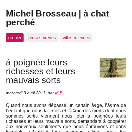
Michel Brosseau | à chat
perché
grenier
proses brèves
villes miennes
à poignée leurs
richesses et leurs
mauvais sorts
mercredi 3 avril 2013
,
par
M.B.
Quand nous avons dépassé un certain à¢ge, l’à¢me de
l’enfant que nous fà »mes et l’à¢me des morts dont nous
sommes sortis viennent nous jeter à poignées leurs
richesses et leurs mauvais sorts, demandant à coopérer
aux nouveaux sentiments que nous éprouvons et dans
lesquels, effaà§ant leur ancienne effigie, nous les