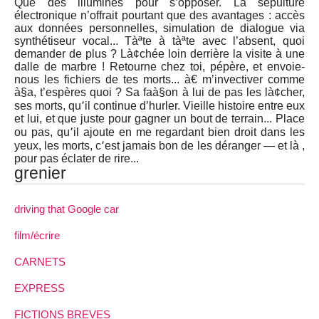
Que des illuminés pour s’opposer. La sépulture
électronique n’offrait pourtant que des avantages : accès
aux données personnelles, simulation de dialogue via
synthétiseur vocal... Tàªte à tàªte avec l’absent, quoi
demander de plus ? Là¢chée loin derrière la visite à une
dalle de marbre ! Retourne chez toi, pépère, et envoie-
nous les fichiers de tes morts... à€ m’invectiver comme
à§a, t’espères quoi ? Sa faà§on à lui de pas les là¢cher,
ses morts, qu՚il continue d’hurler. Vieille histoire entre eux
et lui, et que juste pour gagner un bout de terrain... Place
ou pas, qu՚il ajoute en me regardant bien droit dans les
yeux, les morts, c՚est jamais bon de les déranger — et là ,
pour pas éclater de rire...
grenier
driving that Google car
film/écrire
CARNETS
EXPRESS
FICTIONS BREVES