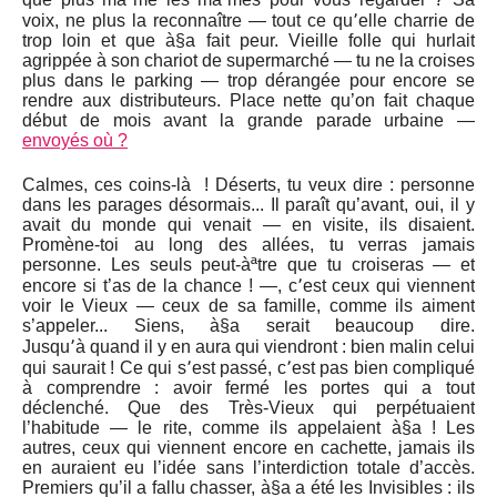
voix, ne plus la reconnaître — tout ce qu՚elle charrie de
trop loin et que à§a fait peur. Vieille folle qui hurlait
agrippée à son chariot de supermarché — tu ne la croises
plus dans le parking — trop dérangée pour encore se
rendre aux distributeurs. Place nette qu’on fait chaque
début de mois avant la grande parade urbaine —
envoyés où ?
Calmes, ces coins-là ! Déserts, tu veux dire : personne
dans les parages désormais... Il paraît qu’avant, oui, il y
avait du monde qui venait — en visite, ils disaient.
Promène-toi au long des allées, tu verras jamais
personne. Les seuls peut-àªtre que tu croiseras — et
encore si t’as de la chance ! —, c՚est ceux qui viennent
voir le Vieux — ceux de sa famille, comme ils aiment
s’appeler... Siens, à§a serait beaucoup dire.
Jusqu՚à quand il y en aura qui viendront : bien malin celui
qui saurait ! Ce qui s՚est passé, c՚est pas bien compliqué
à comprendre : avoir fermé les portes qui a tout
déclenché. Que des Très-Vieux qui perpétuaient
l’habitude — le rite, comme ils appelaient à§a ! Les
autres, ceux qui viennent encore en cachette, jamais ils
en auraient eu l’idée sans l’interdiction totale d’accès.
Premiers qu’il a fallu chasser, à§a a été les Invisibles : ils