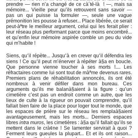
prendre — rien n’a changé de ce cà´té-là ! —, mais sa
mémoire... Vieille peur qu’ils retrouvent sans savoir —
pas un qui puisse la formuler —, seule une vague
prémonition les pousse à refuser... Place libérée, ce serait
peut-àªtre le meilleur argument, celui qui les ferait plier :
leur réseau plus performant parce que moins encombré...
et qu’enfin leur mémoire aspirée comble un peu du vide
qui m’habite !
Siens, qu՚il répète... Jusqu՚à en crever qu՚il défendra les
siens ! Ce qu՚il peut m’énerver à répéter à§a en boucle.
Que personne vienne toucher à ses morts !.... Les
réfractaires comme lui sont tout de màªme devenus rares.
Premiers plans de réhabilitation annoncés, ils ont été
nombreux à venir défiler dans mon bureau. Ces
arguments qu’ils me balanà§aient à la figure : qu’un
cimetière c’est pas un endroit comme un autre, que les
lieux de culte à la rigueur on pouvait comprendre, qu’il
fallait bien faire de la place pour loger tout le monde, que
les espaces de prière sur le réseau les remplaà§aient
avantageusement, mais les morts... Derniers espaces
libres
intra muros
, les cimetières : à§a qu’il fallait qu’ils se
mettent dans le crà¢ne ! Se lamenter servirait à quoi ?
Ferment leurs gueules la plupart... Et et ils ont raison...