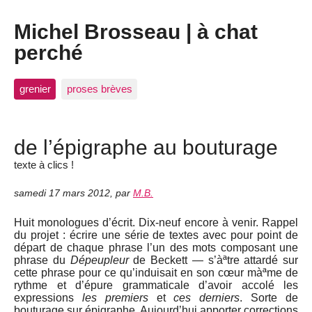
Michel Brosseau | à chat
perché
grenier
proses brèves
de l’épigraphe au bouturage
texte à clics !
samedi 17 mars 2012
,
par
M.B.
Huit monologues d’écrit. Dix-neuf encore à venir. Rappel
du projet : écrire une série de textes avec pour point de
départ de chaque phrase l’un des mots composant une
phrase du
Dépeupleur
de Beckett — s’àªtre attardé sur
cette phrase pour ce qu’induisait en son cœur màªme de
rythme et d’épure grammaticale d’avoir accolé les
expressions
les premiers
et
ces derniers
. Sorte de
bouturage sur épigraphe. Aujourd’hui apporter corrections