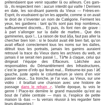
prétendaient que venir squatter là ou ailleurs. Ces gars-
là , ils respectent rien : aucun interdit qui vaille ! Derniers
en date, les soi-disant parents du Vieux — Frères-en-
Esprit, ils voudraient qu’on les appelle, comme si on avait
le droit de s՚inventer un nom de Catégorie. Ferment les
yeux, les gardiens : tant qu’ils sont pas trop nombreux,
suffisamment discrets... Et puis, ils font rien de grave :
à part s’allonger sur la dalle de marbre... Que des
gamineries, quoi !... La raison de tout à§a, faut pas aller la
chercher bien loin : si le boulot avait été bien fait, qu’on
avait effacé correctement tous les noms sur les dalles,
détruit tous les portraits, jamais les gamins auraient
retrouvé la trace du Vieux dans les archives du web, et
jamais il se serait rien passé !... Tàªte à claque, celui qui
dirigeait l’équipe des Effaceurs. Là¢chée aux
responsables du Démantèlement des Infrastructures,
c’est le genre d’info qui ferait mal... Retourne-toi pas ! à€
gauche, juste après le columbarium je viens d’en voir
passer deux... Sa tronche, je l’ai vue, au Vieux, sur une
vidéo : il braillait une chanson avec une histoire de
passage
dans le refrain
. Vieille époque, tu vois le
genre ! Place-toi derrière le grand mausolée qu’est au
bout de l’allée centrale — mais si, l’espèce de petite
maison là -bas — tu verrais réussir à les regarder faire
leurs dingueries !