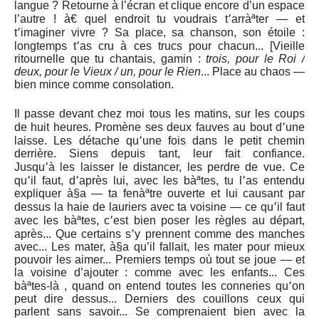
langue ? Retourne à l’écran et clique encore d’un espace
l’autre ! à€ quel endroit tu voudrais t՚arràªter — et
t՚imaginer vivre ? Sa place, sa chanson, son étoile :
longtemps t՚as cru à ces trucs pour chacun... [Vieille
ritournelle que tu chantais, gamin :
trois, pour le Roi /
deux, pour le Vieux / un, pour le Rien
... Place au chaos —
bien mince comme consolation.
Il passe devant chez moi tous les matins, sur les coups
de huit heures. Promène ses deux fauves au bout d՚une
laisse. Les détache qu՚une fois dans le petit chemin
derrière. Siens depuis tant, leur fait confiance.
Jusqu՚à les laisser le distancer, les perdre de vue. Ce
qu՚il faut, d՚après lui, avec les bàªtes, tu l՚as entendu
expliquer à§a — ta fenàªtre ouverte et lui causant par
dessus la haie de lauriers avec ta voisine — ce qu՚il faut
avec les bàªtes, c՚est bien poser les règles au départ,
après... Que certains s՚y prennent comme des manches
avec... Les mater, à§a qu’il fallait, les mater pour mieux
pouvoir les aimer... Premiers temps où tout se joue — et
la voisine d’ajouter : comme avec les enfants... Ces
bàªtes-là , quand on entend toutes les conneries qu՚on
peut dire dessus... Derniers des couillons ceux qui
parlent sans savoir... Se comprenaient bien avec la