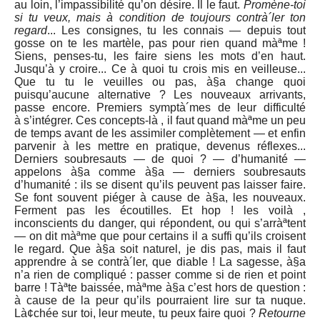
au loin, l’impassibilité qu’on désire. Il le faut.
Promène-toi
si tu veux, mais à condition de toujours contrà´ler ton
regard
... Les consignes, tu les connais — depuis tout
gosse on te les martèle, pas pour rien quand màªme !
Siens, penses-tu, les faire siens les mots d’en haut.
Jusqu’à y croire... Ce à quoi tu crois mis en veilleuse...
Que tu tu le veuilles ou pas, à§a change quoi
puisqu’aucune alternative ? Les nouveaux arrivants,
passe encore. Premiers symptà´mes de leur difficulté
à s’intégrer. Ces concepts-là , il faut quand màªme un peu
de temps avant de les assimiler complètement — et enfin
parvenir à les mettre en pratique, devenus réflexes...
Derniers soubresauts — de quoi ? — d’humanité —
appelons à§a comme à§a — derniers soubresauts
d’humanité : ils se disent qu’ils peuvent pas laisser faire.
Se font souvent piéger à cause de à§a, les nouveaux.
Ferment pas les écoutilles. Et hop ! les voilà ,
inconscients du danger, qui répondent, ou qui s’arràªtent
— on dit màªme que pour certains il a suffi qu’ils croisent
le regard. Que à§a soit naturel, je dis pas, mais il faut
apprendre à se contrà´ler, que diable ! La sagesse, à§a
n’a rien de compliqué : passer comme si de rien et point
barre ! Tàªte baissée, màªme à§a c’est hors de question :
à cause de la peur qu’ils pourraient lire sur ta nuque.
Là¢chée sur toi, leur meute, tu peux faire quoi ?
Retourne