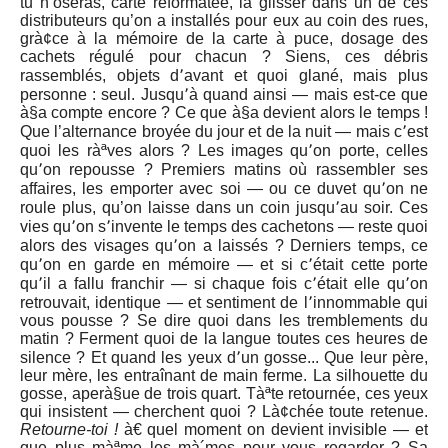
tu n’oseras, carte reformatée, la glisser dans un de ces
distributeurs qu’on a installés pour eux au coin des rues,
grà¢ce à la mémoire de la carte à puce, dosage des
cachets régulé pour chacun ? Siens, ces débris
rassemblés, objets d՚avant et quoi glané, mais plus
personne : seul. Jusqu՚à quand ainsi — mais est-ce que
à§a compte encore ? Ce que à§a devient alors le temps !
Que l’alternance broyée du jour et de la nuit — mais c՚est
quoi les ràªves alors ? Les images qu՚on porte, celles
qu՚on repousse ? Premiers matins où rassembler ses
affaires, les emporter avec soi — ou ce duvet qu՚on ne
roule plus, qu’on laisse dans un coin jusqu՚au soir. Ces
vies qu՚on s՚invente le temps des cachetons — reste quoi
alors des visages qu՚on a laissés ? Derniers temps, ce
qu՚on en garde en mémoire — et si c՚était cette porte
qu՚il a fallu franchir — si chaque fois c՚était elle qu՚on
retrouvait, identique — et sentiment de l՚innommable qui
vous pousse ? Se dire quoi dans les tremblements du
matin ? Ferment quoi de la langue toutes ces heures de
silence ? Et quand les yeux d՚un gosse... Que leur père,
leur mère, les entraînant de main ferme. La silhouette du
gosse, aperà§ue de trois quart. Tàªte retournée, ces yeux
qui insistent — cherchent quoi ? Là¢chée toute retenue.
Retourne-toi !
à€ quel moment on devient invisible — et
que plus màªme les mà´mes pour vous regarder ? Sa