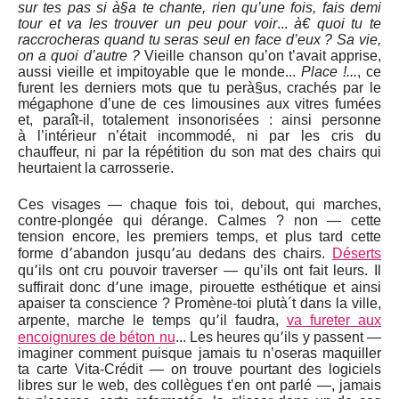
sur tes pas si à§a te chante, rien qu’une fois, fais demi
tour et va les trouver un peu pour voir
...
à€ quoi tu te
raccrocheras quand tu seras seul en face d’eux ?
Sa vie,
on a quoi d’autre ?
Vieille chanson qu’on t’avait apprise,
aussi vieille et impitoyable que le monde...
Place !...
, ce
furent les derniers mots que tu perà§us, crachés par le
mégaphone d’une de ces limousines aux vitres fumées
et, paraît-il, totalement insonorisées : ainsi personne
à l’intérieur n’était incommodé, ni par les cris du
chauffeur, ni par la répétition du son mat des chairs qui
heurtaient la carrosserie.
Ces visages — chaque fois toi, debout, qui marches,
contre-plongée qui dérange. Calmes ? non — cette
tension encore, les premiers temps, et plus tard cette
forme d՚abandon jusqu՚au dedans des chairs.
Déserts
qu՚ils ont cru pouvoir traverser — qu’ils ont fait leurs. Il
suffirait donc d՚une image, pirouette esthétique et ainsi
apaiser ta conscience ? Promène-toi plutà´t dans la ville,
arpente, marche le temps qu՚il faudra,
va fureter aux
encoignures de béton nu
... Les heures qu՚ils y passent —
imaginer comment puisque jamais tu n’oseras maquiller
ta carte Vita-Crédit — on trouve pourtant des logiciels
libres sur le web, des collègues t’en ont parlé —, jamais