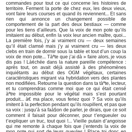
commandes pour tout ce qui concerne les histoires de
territoire. Ferment la porte de chez eux, les deux vieux,
vont faire leurs courses et quand ils reviennent... Et sans
rien qui annonce un changement possible de
comportement de la part des deux bestiaux — comme
pour les tiens d’ailleurs. Que la voix de mon pote qu՚ils
imitaient au début, enfin la voix leur ancien maître, quoi...
La première fois, j’y ai vraiment cru — deux semaines
qu՚il était clamsé mais j’y ai vraiment cru — les deux
clebs en train de dormir sous la table et tout d’un coup la
voix de mon pote... Tàªte que j’ai dà » faire alors, je vous
dis pas ! Là¢chée dans la nature pareille compétence :
après tout, on avait déjà assisté à des phénomènes
inquiétants au début des OGM végétaux, certaines
caractéristiques migrant via hybridation vers des plantes
non modifiées. Retourne la question dans ta tàªte, lecteur,
et tu comprendras comme moi que ce qui était censé
àªtre impossible pour le végétal mais s’est pourtant
produit... à€ ma place, vous feriez quoi ? Sa voix qu’ils
imitent à la perfection pendant qu’ils roupillent, et pas que
sa voix : jusqu’à sa faà§on de parler, je dirais, que ce soit
comment il faisait pour déconner, pour t՚engueuler ou
t՚expliquer un truc, tout quoi !... Vieille putain d՚angoisse
qui me remonte à chaque fois que j’entends la voix de
mon pote qui sort de leurs gueules ! Place toi donc en