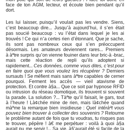
face de ton AGM, lecteur, et écoute bien pendant qu’il
dort.
Les lui laisser, puisqu՚il voulait pas les vendre. Siens,
c՚est beaucoup dire... Jusqu՚à aujourd’hui, il s՚en était
pas soucié beaucoup : vu l՚état dans lequel je les ai
trouvés ! Ce qui n՚a certes rien d’étonnant. Que je sache,
ils sont pas nombreux ceux qui s՚en préoccupent
désormais. Les amateurs deviennent rares... Premiers
à àªtre surpris qu՚on vienne fouiner dans leur bric-à -brac,
mais cette réaction de repli qu’ils adoptent si
rapidement...
Ces données, comme vous dites, c՚est pour
en faire quoi que vous voulez les récupérer ?
Derniers
sursauts ! Se méfient mais sans àªtre capables de cerner
pourquoi. Ferment les accès — vieil atavisme de
protection. Et contre à§a... Que ce soit par hypnose RFID
ou intrusion du réseau domotique, ils trouvent si souvent
la parade. La solution ?... Tàªte qu՚il faisait, le gars, tout
à l’heure ! Là¢chée mine de rien, mais là¢chée quand
màªme la remarque bien insidieuse :
Quel intéràªt vous
pouvez bien trouver à collecter des souvenirs ?
Retourne
le problème autant de fois que tu voudras, tu risques pas
te trouver, pépère ! à€ me perpétuer : voilà à quoi à§a
aurait pu me servir !... Sa vie, à§’aurait été si facile de la