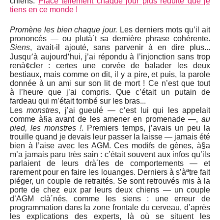
chiens.
Place tellement chaque jour plus réduite que je
tiens en ce monde !
Promène les bien chaque jour.
Les derniers mots qu’il ait
prononcés — ou plutà´t sa dernière phrase cohérente.
Siens
, avait-il ajouté, sans parvenir à en dire plus...
Jusqu՚à aujourd՚hui, j’ai répondu à l’injonction sans trop
renà¢cler : certes une corvée de balader les deux
bestiaux, mais comme on dit, il y a pire, et puis, la parole
donnée à un ami sur son lit de mort ! Ce n’est que tout
à l’heure que j’ai compris. Que c’était un putain de
fardeau qui m’était tombé sur les bras...
Les
monstres
, j’ai gueulé — c՚est lui qui les appelait
comme à§a avant de les amener en promenade —,
au
pied, les monstres !
. Premiers temps, j’avais un peu la
trouille quand je devais leur passer la laisse — jamais été
bien à l’aise avec les AGM. Ces modifs de gènes, à§a
m’a jamais paru très sain : c’était souvent aux infos qu’ils
parlaient de leurs drà´les de comportements — et
rarement pour en faire les louanges. Derniers à s’àªtre fait
piéger, un couple de retraités. Se sont retrouvés mis à la
porte de chez eux par leurs deux chiens — un couple
d’AGM clà´nés, comme les siens : une erreur de
programmation dans la zone frontale du cerveau, d’après
les explications des experts, là où se situent les