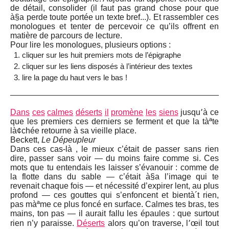
de détail, consolider (il faut pas grand chose pour que
à§a perde toute portée un texte bref...). Et rassembler ces
monologues et tenter de percevoir ce qu’ils offrent en
matière de parcours de lecture.
Pour lire les monologues, plusieurs options :
cliquer sur les huit premiers mots de l’épigraphe
cliquer sur les liens disposés à l’intérieur des textes
lire la page du haut vers le bas !
Dans
ces
calmes
déserts
il
promène
les
siens
jusqu՚à ce
que les premiers ces derniers se ferment et que la tàªte
là¢chée retourne à sa vieille place.
Beckett,
Le Dépeupleur
Dans ces cas-là , le mieux c’était de passer sans rien
dire, passer sans voir — du moins faire comme si. Ces
mots que tu entendais les laisser s’évanouir : comme de
la flotte dans du sable — c’était à§a l’image qui te
revenait chaque fois — et nécessité d’expirer lent, au plus
profond — ces gouttes qui s’enfoncent et bientà´t rien,
pas màªme ce plus foncé en surface. Calmes tes bras, tes
mains, ton pas — il aurait fallu les épaules : que surtout
rien n’y paraisse.
Déserts
alors qu’on traverse, l՚œil tout