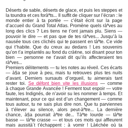
Déserts de sable, déserts de glace, et puis les steppes et
la toundra et ces foràªts... Il suffit de cliquer sur l’écran : le
monde entier à ta portée — c’était écrit sur la page
d’accueil du Grand Total Atlas. Promène quels ràªves au
long des clics ? Les tiens ne t՚ont jamais plu. Siens —
pouvoir le dire — et pas que de tes ràªves... Jusqu՚à la
nausée tous ces clichés qui te passent en tàªte. Ce vide
qui t՚habite. Que du creux au dedans ! Les souvenirs
qu’on t’a implantés au fond du crà¢ne, soi disant pour ton
bien — personne ne t’avait dit qu’ils affecteraient tes
ràªves...
Premiers délitements — tu les notes au réveil. Ces écarts
— à§a se joue à peu, mais tu retrouves plus tes nuits
d’avant. Derniers sursauts d՚orgueil, tu aimerais tant
rester toi.
Se défont bien vite les illusions
— comme
à chaque Grande Avancée ! Ferment tout espoir — votre
faute, les Indignés, de n’avoir su les nommer à temps. Et
maintenant, pour ce qui est d՚un changement — comme
tous autour, tu ne sais plus dire non. Que tu parviennes
à t՚élever au silence, alors peut-àªtre... La dernière
chance, à§a pourrait àªtre de... Tàªte lourde — tàªte
basse — tàªte crasse — et tous ces mots qui affleurent
mais aussità´t t’échappent : à vomir ! Là¢chée où ta