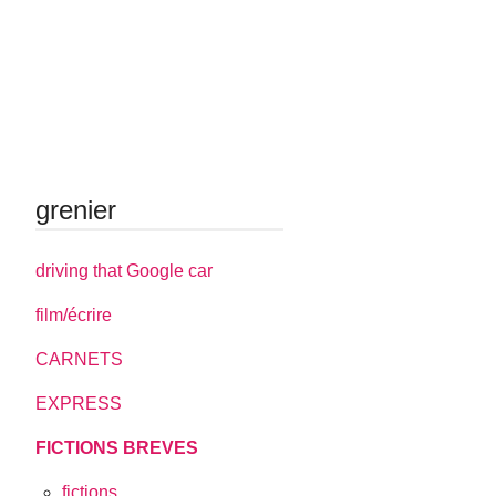
grenier
driving that Google car
film/écrire
CARNETS
EXPRESS
FICTIONS BREVES
fictions