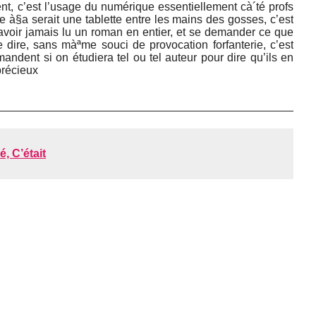
ent, c’est l’usage du numérique essentiellement cà´té profs
que à§a serait une tablette entre les mains des gosses, c’est
’avoir jamais lu un roman en entier, et se demander ce que
le dire, sans màªme souci de provocation forfanterie, c’est
andent si on étudiera tel ou tel auteur pour dire qu’ils en
précieux
, C’était