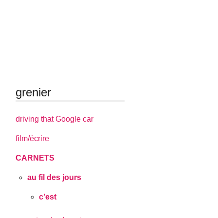
grenier
driving that Google car
film/écrire
CARNETS
au fil des jours
c’est