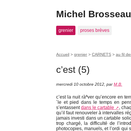
Michel Brosseau 
grenier
proses brèves
Accueil
>
grenier
>
CARNETS
>
au fil de
c’est (5)
mercredi 10 octobre 2012
,
par
M.B.
c’est la nuit ràªver qu’encore en t
´le et pied dans le temps en pens
s’entassent
dans le cartable
, cha
qu’il faut renouveler à intervalles r
jamais investi dans un cartable solid
trop chargé, la difficulté de l’int
photocopies, manuels, et l’ordi qui 