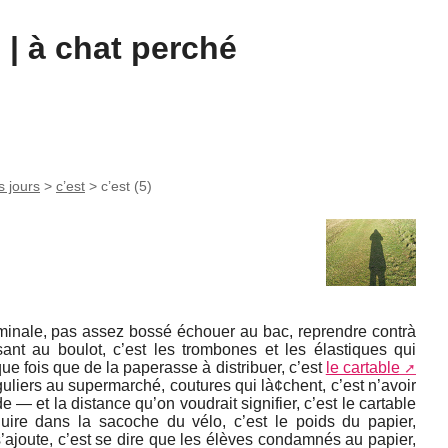
| à chat perché
s jours
>
c’est
>
c’est (5)
erminale, pas assez bossé échouer au bac, reprendre contrà
ant au boulot, c’est les trombones et les élastiques qui
que fois que de la paperasse à distribuer, c’est
le cartable
éguliers au supermarché, coutures qui là¢chent, c’est n’avoir
e — et la distance qu’on voudrait signifier, c’est le cartable
roduire dans la sacoche du vélo, c’est le poids du papier,
s’ajoute, c’est se dire que les élèves condamnés au papier,