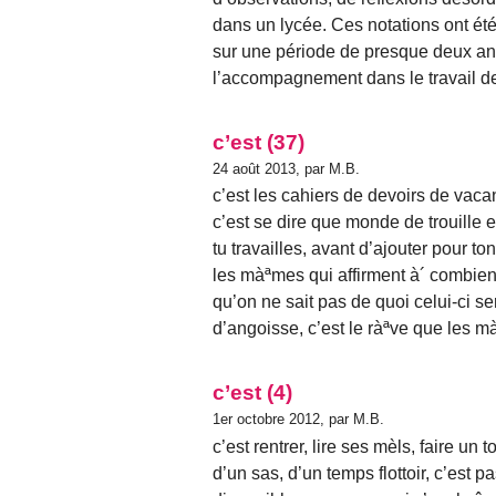
dans un lycée. Ces notations ont été 
sur une période de presque deux a
l’accompagnement dans le travail de 
c’est (37)
24 août 2013, par M.B.
c’est les cahiers de devoirs de vaca
c’est se dire que monde de trouille et
tu travailles, avant d’ajouter pour to
les màªmes qui affirment à´ combien d
qu’on ne sait pas de quoi celui-ci ser
d’angoisse, c’est le ràªve que les mà´
c’est (4)
1er octobre 2012, par M.B.
c’est rentrer, lire ses mèls, faire un
d’un sas, d’un temps flottoir, c’est p