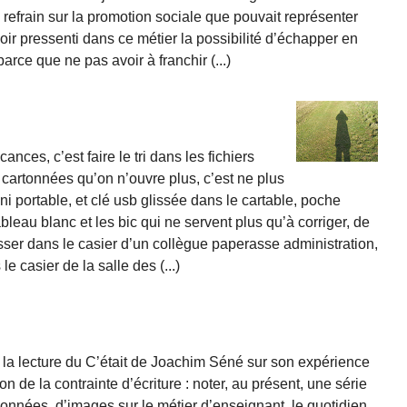
e refrain sur la promotion sociale que pouvait représenter
oir pressenti dans ce métier la possibilité d’échapper en
arce que ne pas avoir à franchir (...)
ances, c’est faire le tri dans les fichiers
 cartonnées qu’on n’ouvre plus, c’est ne plus
i portable, et clé usb glissée dans le cartable, poche
bleau blanc et les bic qui ne servent plus qu’à corriger, de
sser dans le casier d’un collègue paperasse administration,
e casier de la salle des (...)
t, la lecture du C’était de Joachim Séné sur son expérience
n de la contrainte d’écriture : noter, au présent, une série
onnées, d’images sur le métier d’enseignant, le quotidien