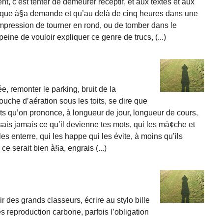
t, c’est tenter de demeurer réceptif, et aux textes et aux
e que à§a demande et qu’au delà de cinq heures dans une
impression de tourner en rond, ou de tomber dans le
eine de vouloir expliquer ce genre de trucs, (...)
ée, remonter le parking, bruit de la
bouche d’aération sous les toits, se dire que
mots qu’on prononce, à longueur de jour, longueur de cours,
e sais jamais ce qu’il devienne tes mots, qui les mà¢che et
les enterre, qui les happe qui les évite, à moins qu’ils
e serait bien à§a, engrais (...)
ir des grands classeurs, écrire au stylo bille
res reproduction carbone, parfois l’obligation