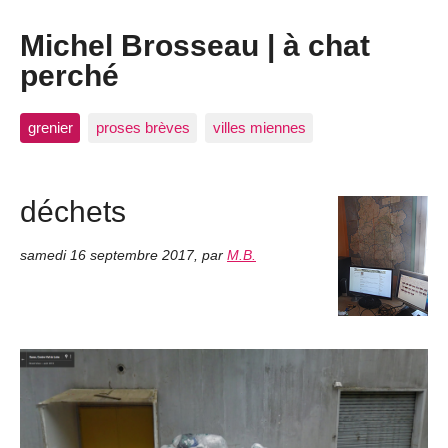
Michel Brosseau | à chat
perché
grenier
proses brèves
villes miennes
déchets
samedi 16 septembre 2017
,
par
M.B.