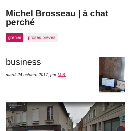
Michel Brosseau | à chat
perché
grenier
proses brèves
business
mardi 24 octobre 2017
,
par
M.B.