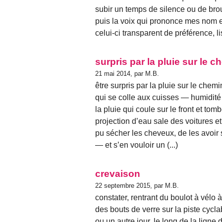
subir un temps de silence ou de brou
puis la voix qui prononce mes nom 
celui-ci transparent de préférence, lis
surpris par la pluie sur le c
21 mai 2014, par M.B.
être surpris par la pluie sur le chemi
qui se colle aux cuisses — humidité 
la pluie qui coule sur le front et to
projection d’eau sale des voitures 
pu sécher les cheveux, de les avoir
— et s’en vouloir un (...)
crevaison
22 septembre 2015, par M.B.
constater, rentrant du boulot à vélo 
des bouts de verre sur la piste cycla
ou un autre jour, le long de la ligne