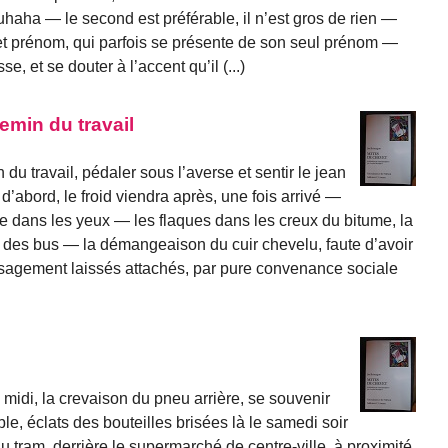
haha — le second est préférable, il n’est gros de rien —
et prénom, qui parfois se présente de son seul prénom —
se, et se douter à l’accent qu’il (...)
hemin du travail
n du travail, pédaler sous l’averse et sentir le jean
d’abord, le froid viendra après, une fois arrivé —
mbe dans les yeux — les flaques dans les creux du bitume, la
et des bus — la démangeaison du cuir chevelu, faute d’avoir
 sagement laissés attachés, par pure convenance sociale
à midi, la crevaison du pneu arrière, se souvenir
ble, éclats des bouteilles brisées là le samedi soir
 du tram, derrière le supermarché de centre-ville, à proximité