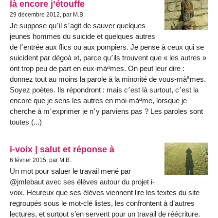
là encore j’étouffe
29 décembre 2012, par M.B.
Je suppose qu՚il s՚agit de sauver quelques
jeunes hommes du suicide et quelques autres
de l՚entrée aux flics ou aux pompiers. Je pense à ceux qui se
suicident par dégoà »t, parce qu՚ils trouvent que « les autres »
ont trop peu de part en eux-màªmes. On peut leur dire :
donnez tout au moins la parole à la minorité de vous-màªmes.
Soyez poètes. Ils répondront : mais c՚est là surtout, c՚est la
encore que je sens les autres en moi-màªme, lorsque je
cherche à m՚exprimer je n՚y parviens pas ? Les paroles sont
toutes (...)
i-voix | salut et réponse à
6 février 2015, par M.B.
Un mot pour saluer le travail mené par
@jmlebaut avec ses élèves autour du projet i-
voix. Heureux que ses élèves viennent lire les textes du site
regroupés sous le mot-clé listes, les confrontent à d’autres
lectures, et surtout s’en servent pour un travail de réécriture.