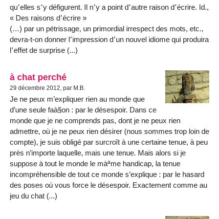
qu՚elles s՚y défigurent. Il n՚y a point d՚autre raison d՚écrire. Id.,
« Des raisons d՚écrire »
(…) par un pétrissage, un primordial irrespect des mots, etc.,
devra-t-on donner l՚impression d՚un nouvel idiome qui produira
l՚effet de surprise (...)
à chat perché
29 décembre 2012, par M.B.
Je ne peux m’expliquer rien au monde que
d’une seule faà§on : par le désespoir. Dans ce
monde que je ne comprends pas, dont je ne peux rien
admettre, où je ne peux rien désirer (nous sommes trop loin de
compte), je suis obligé par surcroît à une certaine tenue, à peu
près n’importe laquelle, mais une tenue. Mais alors si je
suppose à tout le monde le màªme handicap, la tenue
incompréhensible de tout ce monde s’explique : par le hasard
des poses où vous force le désespoir. Exactement comme au
jeu du chat (...)