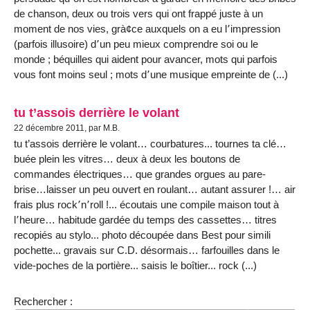
de chanson, deux ou trois vers qui ont frappé juste à un
moment de nos vies, grà¢ce auxquels on a eu l՚impression
(parfois illusoire) d՚un peu mieux comprendre soi ou le
monde ; béquilles qui aident pour avancer, mots qui parfois
vous font moins seul ; mots d՚une musique empreinte de (...)
tu t’assois derrière le volant
22 décembre 2011, par M.B.
tu t’assois derrière le volant… courbatures... tournes ta clé…
buée plein les vitres… deux à deux les boutons de
commandes électriques… que grandes orgues au pare-
brise…laisser un peu ouvert en roulant… autant assurer !… air
frais plus rock՚n՚roll !... écoutais une compile maison tout à
l՚heure… habitude gardée du temps des cassettes… titres
recopiés au stylo... photo découpée dans Best pour simili
pochette... gravais sur C.D. désormais… farfouilles dans le
vide-poches de la portière... saisis le boîtier... rock (...)
Rechercher :