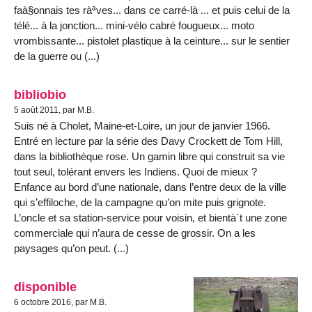
faà§onnais tes ràªves... dans ce carré-là ... et puis celui de la
télé... à la jonction... mini-vélo cabré fougueux... moto
vrombissante... pistolet plastique à la ceinture... sur le sentier
de la guerre ou (...)
bibliobio
5 août 2011, par M.B.
Suis né à Cholet, Maine-et-Loire, un jour de janvier 1966.
Entré en lecture par la série des Davy Crockett de Tom Hill,
dans la bibliothèque rose. Un gamin libre qui construit sa vie
tout seul, tolérant envers les Indiens. Quoi de mieux ?
Enfance au bord d’une nationale, dans l’entre deux de la ville
qui s’effiloche, de la campagne qu’on mite puis grignote.
L’oncle et sa station-service pour voisin, et bientà´t une zone
commerciale qui n’aura de cesse de grossir. On a les
paysages qu’on peut. (...)
disponible
6 octobre 2016, par M.B.