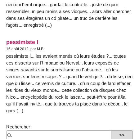
rien qui l՚embarque... gardait le contrà´le... juste de quoi
ressembler un peu moins à ses vioques... alors aller chercher
dans ses étagères un cd pirate... un truc de derrière les
fagots... enregistré (...)
pessimiste !
16 août 2012, par M.B.
pessimiste !... les avaient menés où leurs études ?... toutes
ces disserts sur Rimbaud ou Nerval... leurs exposés de
singes savants sur le surréalisme ou l՚absurde... où les
verrues sur leurs visages ?... quand le vertige ?... du lisse, rien
que du lisse... ce vernis de culture... d՚un coup de fard effacer
les rides du vieux monde... cette collection de disques chez
Nico... encyclopédie du rock le lascar... peut-àªtre pour à§a
qu՚il t՚avait invité... que tu trouves ta place dans le décor... le
gars (...)
Rechercher :