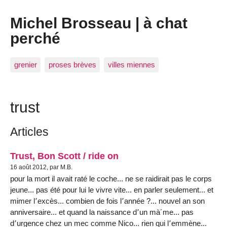
Michel Brosseau | à chat
perché
grenier
proses brèves
villes miennes
trust
Articles
Trust, Bon Scott / ride on
16 août 2012, par M.B.
pour la mort il avait raté le coche... ne se raidirait pas le corps
jeune... pas été pour lui le vivre vite... en parler seulement... et
mimer l՚excès... combien de fois l՚année ?... nouvel an son
anniversaire... et quand la naissance d՚un mà´me... pas
d՚urgence chez un mec comme Nico... rien qui l՚emmène...